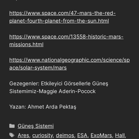
https://www.space.com/47-mars-the-red-
planet-fourth-planet-from-the-sun.html
https://www.space.com/13558-historic-mars-
missions.html
https://www.nationalgeographic.com/science/sp
ace/solar-system/mars
Gezegenler: Etkileyici Görsellerle Güneş
Sistemimiz-Maggie Aderin-Pocock
Yazan: Ahmet Arda Pektaş
Güneş Sistemi
Ares
,
curiosity
,
deimos
,
ESA
,
ExoMars
,
Hall
,