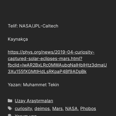
Telif: NASA/JPL-Caltech
Kaynakça
https://phys.org/news/2019-04-curiosity-
captured-solar-eclipses-mars.html?
fbclid=IwAR2BxLRc0MWAubqNaIHbIHtz3dmaU
3Xu155fXGMtIHdLsRKpaP4Bf9ADpBk
Yazan: Muhammet Tekin
Uzay Araştırmaları
curiosity
,
deimos
,
Mars
,
NASA
,
Phobos