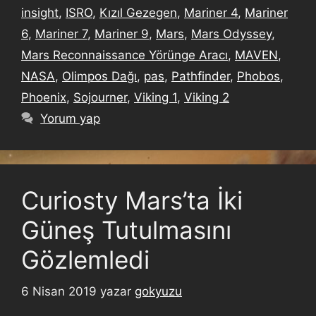
insight
,
ISRO
,
Kızıl Gezegen
,
Mariner 4
,
Mariner
6
,
Mariner 7
,
Mariner 9
,
Mars
,
Mars Odyssey
,
Mars Reconnaissance Yörünge Aracı
,
MAVEN
,
NASA
,
Olimpos Dağı
,
pas
,
Pathfinder
,
Phobos
,
Phoenix
,
Sojourner
,
Viking 1
,
Viking 2
Yorum yap
Curiosty Mars’ta İki
Güneş Tutulmasını
Gözlemledi
6 Nisan 2019
yazar
gokyuzu