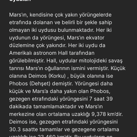
Mars’ın, kendisine çok yakın yörüngelerde
etrafında dolanan ve belirli bir şekle sahip
olmayan iki uydusu bulunmaktadır. Her iki
uydunun da yörüngesi, Mars’ın ekvator
düzlemine çok yakındır. Her iki uydu da
Amerikalı astronom Hall tarafından
görülebilmiştir. Hall, uydular mitolojideki savaş
tanrısı Mars’ın oğullarının ismini vermiştir. Küçük
olanına Deimos (Korku) , büyük olanına ise
Phobos (Dehşet) demiştir. Yörüngesi daha
küçük ve Mars’a daha yakın olan Phobos,
gezegen etrafındaki yörüngesini 7 saat 39
dakikada tamamlamaktadır ve Mars’ın
merkezine olan ortalama uzaklığı 9,378 km’dir.
Deimos ise, gezegen etrafındaki yörüngesini
30.3 saatte tamamlar ve gezegene ortalama
uzaklığı ise 23,460 km’dir. Bu uyduların en