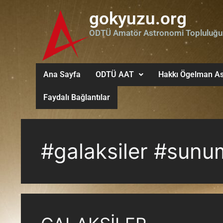
gokyuzu.org
ODTÜ Amatör Astronomi Topluluğu
Ana Sayfa
ODTÜ AAT
Hakkı Ögelman As
Faydalı Bağlantılar
#galaksiler #sunu