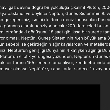
avi gaz devine doğru bir yolculuğa çıkalım! Plüton, 2006
aya başlandı ve böylece Neptün, Güneş Sistemi’nin 8. ve
an gezegenimiz, ismini de Roma deniz tanrısı olan Pose
a görünüş olarak benziyor ancak -200 dereceleri bulan 
eni etrafındaki dönüşünü 18 saat gibi kısa bir sürede t
or olması. Neptün, Güneş Sistemi’nin 4.en büyük ama 3.
n sebebi ise çekirdeğinin ağır kayalardan ve metallerd
riz: Neptün’ün genişliği Dünya’nın 4 katıyken ağırlığı Dün
 Plüton’un eliptik yörüngesi yüzünden, Neptün’ün Güneş 
aki bir turunu 165 senede tamamlıyor, kendi etrafında b
şmuyor olması. Neptün’e şu ana kadar sadece 1 uzay ar