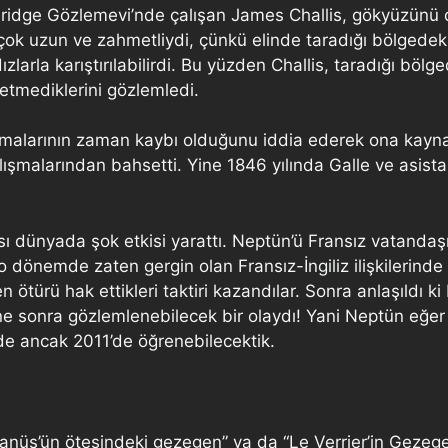
ridge Gözlemevi’nde çalışan James Challis, gökyüzünü d
k uzun ve zahmetliydi, çünkü elinde taradığı bölgedeki 
zlarla karıştırılabilirdi. Bu yüzden Challis, taradığı bölge
tmediklerini gözlemledi.
lışmalarının zaman kaybı olduğunu iddia ederek ona kay
malarından bahsetti. Yine 1846 yılında Galle ve asistanı
 dünyada şok etkisi yarattı. Neptün’ü Fransız vatandaşı
 o dönemde zaten gergin olan Fransız-İngiliz ilişkilerinde
 ötürü hak ettikleri taktiri kazandılar. Sonra anlaşıldı k
e sonra gözlemlenebilecek bir olaydı! Yani Neptün eğe
 de ancak 2011’de öğrenebilecektik.
anüs’ün ötesindeki gezegen” ya da “Le Verrier’in Gezeg