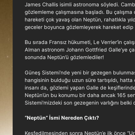
James Challis isimli astronoma söyledi. Camb
gözlemleme çalışmasına başladı. Bu çalışma ço
hareketi çok yavaş olan Neptün, rahatlıkla yıldı
geceler boyunca gözlemleyerek hareket edip e
Bu sırada Fransız hükumeti, Le Verrier’in ça
Alman astronom Johann Gottfried Galle’ye çalış
sonunda Neptün’ü gözlemlediler!
Güneş Sistemi’nde yeni bir gezegen bulunması
hangisinin bulduğu uzun süre tartışıldı, hatta
insanı da, gözlemi yapan Galle de keşiflerinden
Neptün’ün bu konumu bir daha ancak 165 sen
Sistemi’mizdeki son gezegenin varlığını belki
“Neptün” İsmi Nereden Çıktı?
Keşfedilmesinden sonra Neptün’e ilk önce “Ur