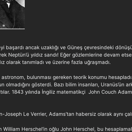
yi başardı ancak uzaklığı ve Güneş çevresindeki dönüş
k Neptün’ü yıldız sandı! Eğer gözlemlerine devam etseyd
dız olarak tanımladı ve üzerine fazla uğraşmadı.
ok astronom, bulunması gereken teorik konumu hesapladı
n olmadığını gösterdi. Bazı bilim insanları, Uranüs’ün 
 attılar. 1843 yılında İngiliz matematikçi John Couch Ad
n-Joseph Le Verrier, Adams’tan habersiz olarak aynı ça
om William Herschel’in oğlu John Herschel, bu hesaplama