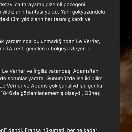
etaylıca tarayarak gizemli gezegeni
yıldızların haritası yoktu. Yani gökyüzündeki
deki tüm yıldızların haritasını çıkardı ve
nak yardımında bulunmadığından Le Verrier,
 d’Arrest, geceleri o bölgeyi izleyerek
 Le Verrier ve İngiliz vatandaşı Adams’tan
 de sorunlar yarattı. Günümüzde ise iki bilim
i Le Verrier ve Adams çok şanslıydılar, çünkü
r 1846’da gözlemlenememiş olsaydı, Güneş
eni” dendi. Fransa hükumeti, her ne kadar