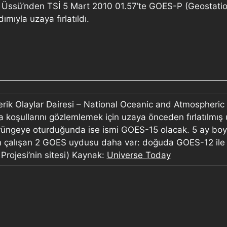
 Üssü’nden TSİ 5 Mart 2010 01.57’te GOES-P (Geostation
mıyla uzaya fırlatıldı.
 Olaylar Dairesi – National Oceanic and Atmospheric Adm
a koşullarını gözlemlemek için uzaya önceden fırlatılmı
örüngeye oturduğunda ise ismi GOES-15 olacak. 5 ay boy
n çalışan 2 GOES uydusu daha var: doğuda GOES-12 ile ba
rojesi’nin sitesi) Kaynak:
Universe Today