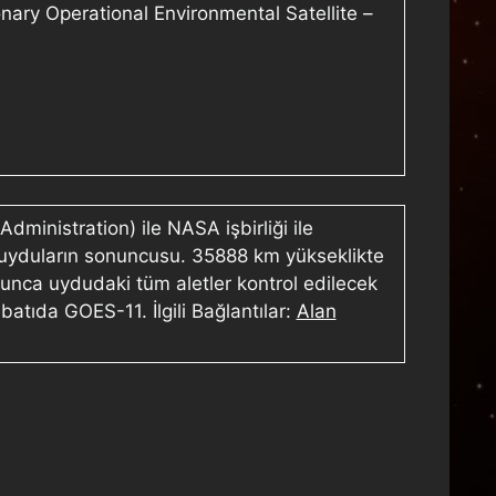
ary Operational Environmental Satellite –
inistration) ile NASA işbirliği ile
ş uyduların sonuncusu. 35888 km yükseklikte
unca uydudaki tüm aletler kontrol edilecek
tıda GOES-11. İlgili Bağlantılar:
Alan