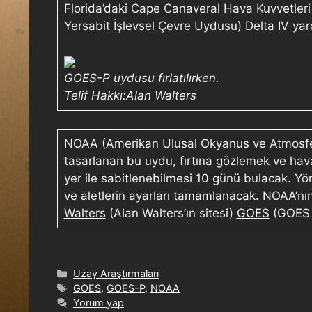
Florida’daki Cape Canaveral Hava Kuvvetleri
Yersabit İşlevsel Çevre Uydusu) Delta IV yardı
GOES-P uydusu fırlatılırken.
Telif Hakkı:Alan Walters
NOAA (Amerikan Ulusal Okyanus ve Atmosferik
tasarlanan bu uydu, fırtına gözlemek ve hav
yer ile sabitlenebilmesi 10 günü bulacak. Y
ve aletlerin ayarları tamamlanacak. NOAA’nı
Walters
(Alan Walters’ın sitesi)
GOES
(GOES P
Uzay Araştırmaları
GOES
,
GOES-P
,
NOAA
Yorum yap