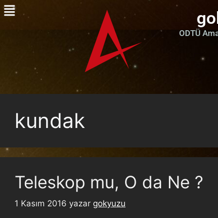
go
ODTÜ Amat
kundak
Teleskop mu, O da Ne ?
1 Kasım 2016
yazar
gokyuzu