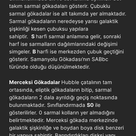
takım sarmal gökadaları gösterir. Çubuklu
sarmal gökadalar ise alt takımda yer almaktadır.
Sarmal gökadaların neredeyse yarısı galaktik
şişkinliği kesen çubuksu yapılara
sahiptir.
S
harfi sarmal anlamına gelir, sonraki
harf ise sarmalların dağılımlarındaki değişimi
simgeler.
B
harfi ise merkezden çubuk geçtiğini
gösterir. Samanyolu Gökadası’nın SABbc
türünde olduğu düşünülmektedir.
Merceksi Gökadalar
Hubble çatalının tam
ortasında, eliptik gökadaların bitip, sarmal
gökadaların 2 dala ayrıldığı geçiş noktasında
bulunmaktadır. Sınıflandırmada
S0
ile
gösterilirler. 0 sarmal kolların yer almadığını
belirtmektedir. Merceksi gökada merkezinde
galaktik şişkinliğe ve boydan boya disk benzeri
bir yapıya sahiptir. Barındırdıkları disksi yapı