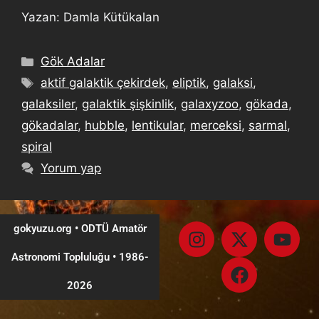
Yazan: Damla Kütükalan
Gök Adalar
aktif galaktik çekirdek
,
eliptik
,
galaksi
,
galaksiler
,
galaktik şişkinlik
,
galaxyzoo
,
gökada
,
gökadalar
,
hubble
,
lentikular
,
merceksi
,
sarmal
,
spiral
Yorum yap
gokyuzu.org • ODTÜ Amatör
Astronomi Topluluğu
•
1986-
2026