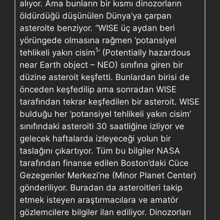
alıyor. Ama bunların bir kısmı dinozorların
öldürdüğü düşünülen Dünya’ya çarpan
asteroite benziyor. “WISE üç aydan beri
yörüngede olmasına rağmen ‘potansiyel
1
tehlikeli yakın cisim
‘ (Potentially hazardous
near Earth object – NEO) sınıfına giren bir
düzine asteroit keşfetti. Bunlardan birisi de
önceden keşfedilip ama sonradan WISE
tarafından tekrar keşfedilen bir asteroit. WISE
bulduğu her ‘potansiyel tehlikeli yakın cisim’
sınıfındaki asteroiti 30 saatliğine izliyor ve
gelecek haftalarda izleyeceği yolun bir
taslağını çıkartıyor. Tüm bu bilgiler NASA
tarafından finanse edilen Boston’daki Cüce
Gezegenler Merkezi’ne (Minor Planet Center)
gönderiliyor. Buradan da asteroitleri takip
etmek isteyen araştırmacılara ve amatör
gözlemcilere bilgiler ilan ediliyor. Dinozorları