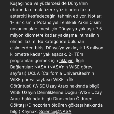
Kuşağı’nda ve yüzlercesi de Dünya’nın
etrafında olmak üzere yüz binden fazla
asteroiti keşfedeceğini tahmin ediyor. Notlar:
1- Bir cismin ‘Potansiyel Tehlikeli Yakın Cisim’
ünvanını alabilmesi için Dünya’ya yaklaşık 7.5
milyon kilometre kadar yaklaşma ihtimalinin
olması lazım. Bu kategoride bulunan
cisimlerden birisi Dünya’ya yaklaşık 1.5 milyon
kilometre kadar yaklaşacak. 2- Tüm
programları görmek için
tıklayın
. İlgili
Bağlantılar:
NASA
(NASA’nın WISE görevi
sayfası)
UCLA
(California Üniversitesi’nin
WISE görevi sayfası) WISE’ın İlk
Görüntüsü (WISE Uzay Aracı hakkında bilgi)
WISE Uzayın Derinliklerine Doğru (WISE Uzay
Aracı hakkında bilgi) Dinozorları Öldüren
Göktaşı (Dinozorları öldüren göktaşı hakkında
bilgi) Kaynak:
Science@NASA