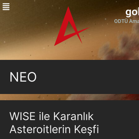
go
ODTÜ Amat
NEO
WISE ile Karanlık
Asteroitlerin Keşfi