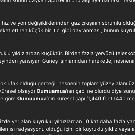
akın konumdayken Spitzer’in onu algılayamaması, nesneni
 hız ve yön değişikliklerinden gaz çıkışının sorumlu oldu
areket ettiren küçük bir itici gibi davranması, bunun kuyr
uklu yıldızlardan küçüktür. Birden fazla yeryüzü teles
zeyinden yansıyan Güneş ışınlarından hareketle, nesne
n çok ufak olduğu gerçeği, nesnenin toplam yüzey alanı üzer
 küresel olsaydı
Oumuamua
‘nın çapı ne olurdu diye sunul
ine göre
Oumuamua
‘nın küresel çapı ‘1,440 feet (440 m
zde yer alan kuyruklu yıldızlardan 10 kat daha fazla yansı
en ısı radyasyonu olduğu için, bir kuyruklu yıldız veya as