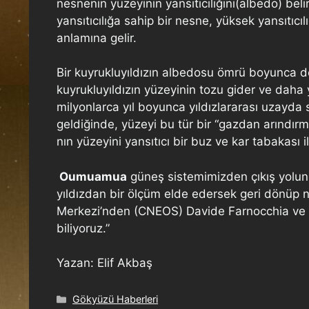
nesnenin yüzeyinin yansıtıcılığını(albedo) belirl
yansıtıcılığa sahip bir nesne, yüksek yansıtıc
anlamına gelir.
Bir kuyrukluyıldızın albedosu ömrü boyunca değ
kuyrukluyıldızın yüzeyinin tozu gider ve daha y
milyonlarca yıl boyunca yıldızlararası uzayd
geldiğinde, yüzeyi bu tür bir “gazdan arındırma
nın yüzeyini yansıtıcı bir buz ve kar tabakası i
Oumuamua
güneş sistemimizden çıkış yolund
yıldızdan bir ölçüm elde edersek geri dönüp 
Merkezi’nden (CNEOS) Davide Farnocchia ve 
biliyoruz.”
Yazan: Elif Akbaş
Gökyüzü Haberleri