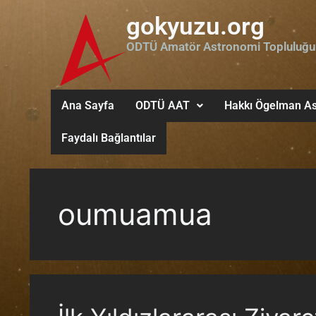
gokyuzu.org
ODTÜ Amatör Astronomi Topluluğu
Ana Sayfa
ODTÜ AAT
Hakkı Ögelman As
Faydalı Bağlantılar
oumuamua