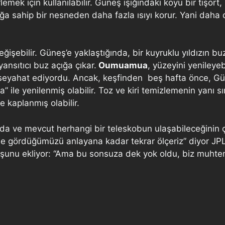
emek için kullanılabilir. Güneş ışığındaki koyu bir tişört, 
ılığa sahip bir nesneden daha fazla ısıyı korur. Yani dah
işebilir. Güneş’e yaklaştığında, bir kuyruklu yıldızın b
ansıtıcı buz açığa çıkar.
Oumuamua
, yüzeyini yenileye
a seyahat ediyordu. Ancak, keşfinden beş hafta önce, G
” ile yenilenmiş olabilir. Toz ve kiri temizlemenin yanı sı
le kaplanmış olabilir.
a ve mevcut herhangi bir teleskobun ulaşabileceğinin ço
ne gördüğümüzü anlayana kadar tekrar ölçeriz” diyor JP
şunu ekliyor: “Ama bu sonsuza dek yok oldu, biz muhte