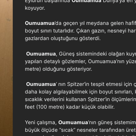
Eylül’ün başlarında
Oumuamua
Dünya’ya en y
koyuyor.
Oumuamua
’da geçen yıl meydana gelen hafif
boyut sınırı tutarlıdır. Çıkan gazın, nesneyi h
gazlardan oluştuğunu gösterdi.
Oumuamua
, Güneş sistemindeki olağan kuyr
yapılan detaylı gözlemler, Oumuamua’nın yü
metre) olduğunu gösteriyor.
Oumuamua
‘ nın Spitzer’in tespit etmesi içi
daha kolay algılayabilmek için boyut sınırları,
sıcaklık verilerini kullanan Spitzer’in ölçümler
feet (100 metre) kadar küçük olabilir.
Yeni çalışma,
Oumuamua
‘nın güneş sistemimi
büyük ölçüde “sıcak” nesneler tarafından üretil