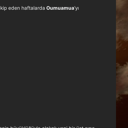
akip eden haftalarda
Oumuamua
’yı