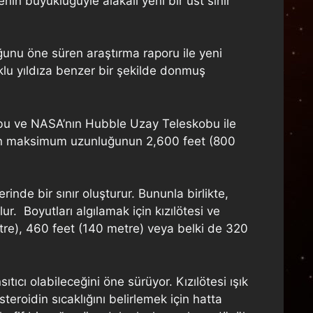
n büyüklüğüyle alakalı yeni bir üst sınır
ğunu öne süren araştırma raporu ile yeni
uklu yıldıza benzer bir şekilde donmuş
kobu ve NASA’nın Hubble Uzay Teleskobu ile
nin maksimum uzunluğunun 2,600 feet (800
inde bir sınır oluşturur. Bununla birlikte,
ur. Boyutları algılamak için kızılötesi ve
etre), 460 feet (140 metre) veya belki de 320
tıcı olabileceğini öne sürüyor. Kızılötesi ışık
teroidin sıcaklığını belirlemek için hatta