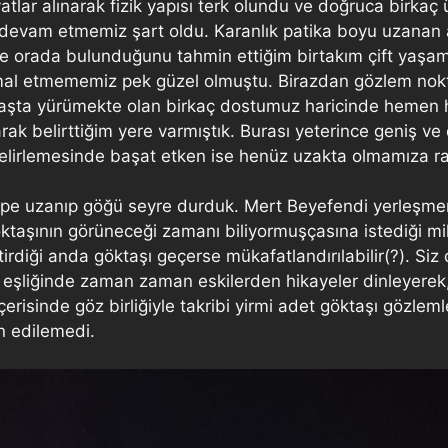
vatlar alınarak fizik yapısı terk olundu ve doğruca birka
devam etmemiz şart oldu. Karanlık patika boyu uzanan 
 orada bulunduğunu tahmin ettiğim birtakım çift yaşamlı
 ihmal etmememiz pek güzel olmuştu. Birazdan gözlem 
n başta yürümekte olan birkaç dostumuz haricinde hemen 
rak belirttiğim yere varmıştık. Burası yeterince geniş v
belirlemesinde başat etken ise henüz uzakta olmamıza ra
serpe uzanıp göğü seyre durduk. Mert Beyefendi yerleş
göktaşının görüneceği zamanı biliyormuşçasına istediği m
irdiği anda göktaşı geçerse mükafatlandırılabilir(?). S
sı eşliğinde zaman zaman eskilerden hikayeler dinleyer
erisinde göz birliğiyle takribi yirmi adet göktaşı gözlem
n edilemedi.