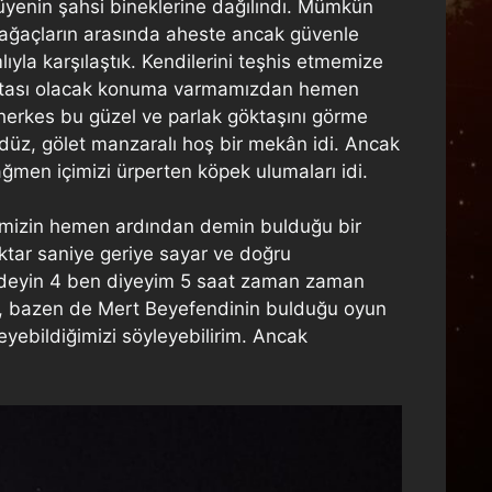
ç üyenin şahsi bineklerine dağılındı. Mümkün
ağaçların arasında aheste ancak güvenle
yla karşılaştık. Kendilerini teşhis etmemize
noktası olacak konuma varmamızdan hemen
herkes bu güzel ve parlak göktaşını görme
e düz, gölet manzaralı hoş bir mekân idi. Ancak
ğmen içimizi ürperten köpek ulumaları idi.
memizin hemen ardından demin bulduğu bir
iktar saniye geriye sayar ve doğru
iz deyin 4 ben diyeyim 5 saat zaman zaman
ek, bazen de Mert Beyefendinin bulduğu oyun
leyebildiğimizi söyleyebilirim. Ancak