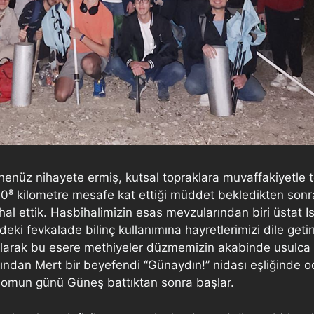
nüz nihayete ermiş, kutsal topraklara muvaffakiyetle t
×10⁸ kilometre mesafe kat ettiği müddet bekledikten sonr
ihal ettik. Hasbihalimizin esas mevzularından biri üsta
rindeki fevkalade bilinç kullanımına hayretlerimizi dile
lı olarak bu esere methiyeler düzmemizin akabinde usulca
ından Mert bir beyefendi “Günaydın!” nidası eşliğinde o
ronomun günü Güneş battıktan sonra başlar.