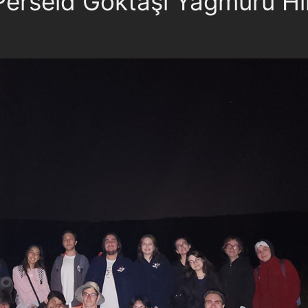
 Perseid Göktaşı Yağmuru Hi