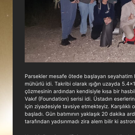
Parsekler mesafe ötede başlayan seyahatim he
mühürlü idi. Takribi olarak ışığın uzayda 5.4
çözmesinin ardından kendisiyle kısa bir hasb
Vakıf (Foundation) serisi idi. Üstadın eserle
için ziyadesiyle tavsiye etmekteyiz. Karşılık
başladı. Gün batımının yaklaşık 20 dakika ard
tarafından yadsınmadı zira alem bilir ki ast