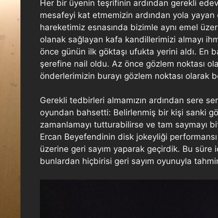
Her bir üyenin teşrifinin ardından gerekli ede
mesafeyi kat etmemizin ardından yola yayan 
hareketimiz esnasında bizimle aynı emel üzere
olanak sağlayan kafa kandillerimizi almayı
önce günün ilk göktaşı ufukta yerini aldı. E
şerefine nail oldu. Az önce gözlem noktası ola
önderlerimizin burayı gözlem noktası olarak 
Gerekli tedbirleri almamızın ardından sere 
oyundan bahsetti: Belirlenmiş bir kişi sanki 
zamanlamayı tutturabilirse ve tam saymayı bit
Ercan Beyefendinin disk jokeyliği performan
üzerine geri sayım yaparak geçirdik. Bu süre iç
bunlardan hiçbirisi geri sayım oyunuyla tahmi