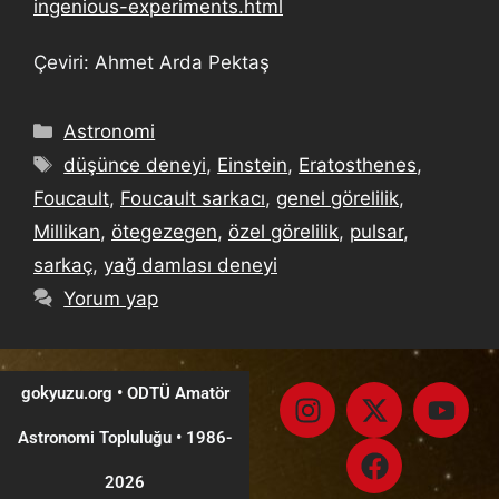
ingenious-experiments.html
Çeviri: Ahmet Arda Pektaş
Astronomi
düşünce deneyi
,
Einstein
,
Eratosthenes
,
Foucault
,
Foucault sarkacı
,
genel görelilik
,
Millikan
,
ötegezegen
,
özel görelilik
,
pulsar
,
sarkaç
,
yağ damlası deneyi
Yorum yap
gokyuzu.org • ODTÜ Amatör
Astronomi Topluluğu
•
1986-
2026