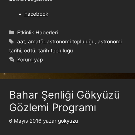
Facebook
Etkinlik Haberleri
aat
,
amatör astronomi topluluğu
,
astronomi
tarihi
,
odtü
,
tarih topluluğu
Yorum yap
Bahar Şenliği Gökyüzü
Gözlemi Programı
6 Mayıs 2016
yazar
gokyuzu