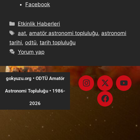
Facebook
Etkinlik Haberleri
aat
,
amatör astronomi topluluğu
,
astronomi
tarihi
,
odtü
,
tarih topluluğu
Yorum yap
gokyuzu.org • ODTÜ Amatör
Astronomi Topluluğu
•
1986-
2026