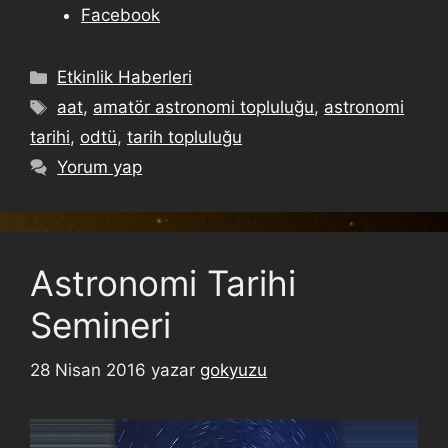
Facebook
Etkinlik Haberleri
aat
,
amatör astronomi topluluğu
,
astronomi
tarihi
,
odtü
,
tarih topluluğu
Yorum yap
Astronomi Tarihi
Semineri
28 Nisan 2016
yazar
gokyuzu