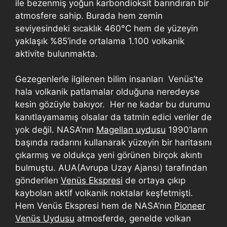
ile bezenmiş yoğun karbondioksit barındıran bir
atmosfere sahip. Burada hem zemin
seviyesindeki sıcaklık 460°C hem de yüzeyin
yaklaşık %85’inde ortalama 1.100 volkanik
aktivite bulunmakta.
Gezegenlerle ilgilenen bilim insanları Venüs’te
hala volkanik patlamalar olduğuna neredeyse
kesin gözüyle bakıyor. Her ne kadar bu durumu
kanıtlayamamış olsalar da tatmin edici veriler de
yok değil. NASA’nın
Magellan uydusu
1990’ların
başında radarını kullanarak yüzeyin bir haritasını
çıkarmış ve oldukça yeni görünen birçok akıntı
bulmuştu. AUA(Avrupa Uzay Ajansı) tarafından
gönderilen
Venüs Ekspresi
de ortaya çıkıp
kaybolan aktif volkanik noktalar keşfetmişti.
Hem Venüs Ekspresi hem de NASA’nın
Pioneer
Venüs Uydusu
atmosferde, genelde volkan