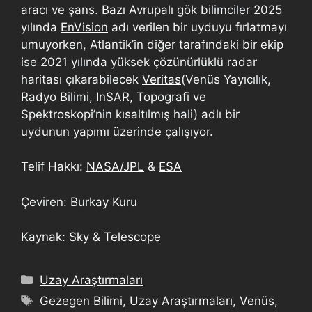
aracı ve şans. Bazı Avrupalı gök bilimciler 2025
yılında
EnVision
adı verilen bir uyduyu fırlatmayı
umuyorken, Atlantik’in diğer tarafındaki bir ekip
ise 2021 yılında yüksek çözünürlüklü radar
haritası çıkarabilecek
Veritas
(Venüs Yayıcılık,
Radyo Bilimi, InSAR, Topografi ve
Spektroskopi’nin kısaltılmış hali) adlı bir
uydunun yapımı üzerinde çalışıyor.
Telif Hakkı:
NASA/JPL
&
ESA
Çeviren: Burkay Kuru
Kaynak:
Sky & Telescope
Uzay Araştırmaları
Gezegen Bilimi
,
Uzay Araştırmaları
,
Venüs
,