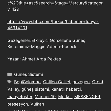
c%2Ctitle+asc&search=&tags=Mercury&categor
y=129
https://www.bbc.com/turkce/haberler-dunya-
45914201
Gezegenler:Etkileyici Görsellerle Güneş
Sistemimiz-Maggie Aderin-Pocock
Yazan: Ahmet Arda Pektaş
Güneş Sistemi
BepiColombo
,
Galileo Galilei
,
gezegen
,
Great
Valley
,
güneş sistemi
,
kanatlı haberci
,
manyetosfer
,
Mariner 10
,
Merkür
,
MESSENGER
,
presesyon
,
Vulkan