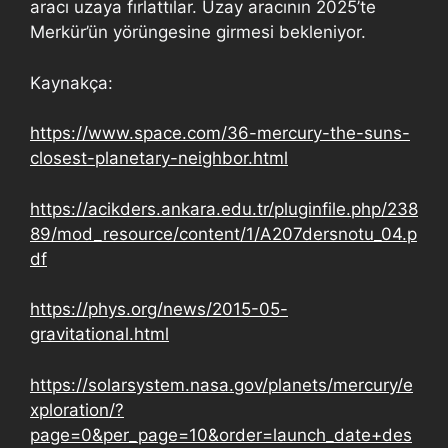
aracı uzaya fırlattılar. Uzay aracının 2025’te
Merkür’ün yörüngesine girmesi bekleniyor.
Kaynakça:
https://www.space.com/36-mercury-the-suns-
closest-planetary-neighbor.html
https://acikders.ankara.edu.tr/pluginfile.php/238
89/mod_resource/content/1/A207dersnotu_04.p
df
https://phys.org/news/2015-05-
gravitational.html
https://solarsystem.nasa.gov/planets/mercury/e
xploration/?
page=0&per_page=10&order=launch_date+des