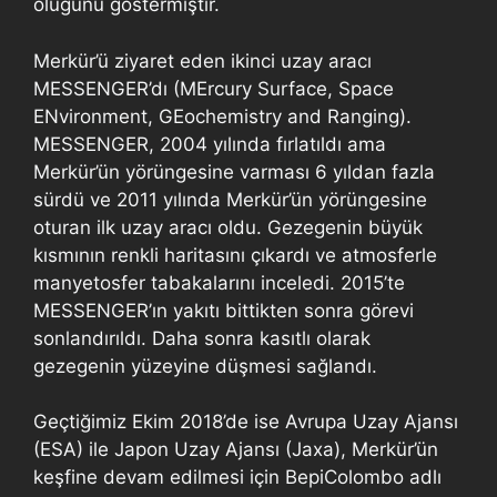
oluğunu göstermiştir.
Merkür’ü ziyaret eden ikinci uzay aracı
MESSENGER’dı (MErcury Surface, Space
ENvironment, GEochemistry and Ranging).
MESSENGER, 2004 yılında fırlatıldı ama
Merkür’ün yörüngesine varması 6 yıldan fazla
sürdü ve 2011 yılında Merkür’ün yörüngesine
oturan ilk uzay aracı oldu. Gezegenin büyük
kısmının renkli haritasını çıkardı ve atmosferle
manyetosfer tabakalarını inceledi. 2015’te
MESSENGER’ın yakıtı bittikten sonra görevi
sonlandırıldı. Daha sonra kasıtlı olarak
gezegenin yüzeyine düşmesi sağlandı.
Geçtiğimiz Ekim 2018’de ise Avrupa Uzay Ajansı
(ESA) ile Japon Uzay Ajansı (Jaxa), Merkür’ün
keşfine devam edilmesi için BepiColombo adlı