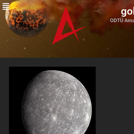
go
ODTÜ Amat