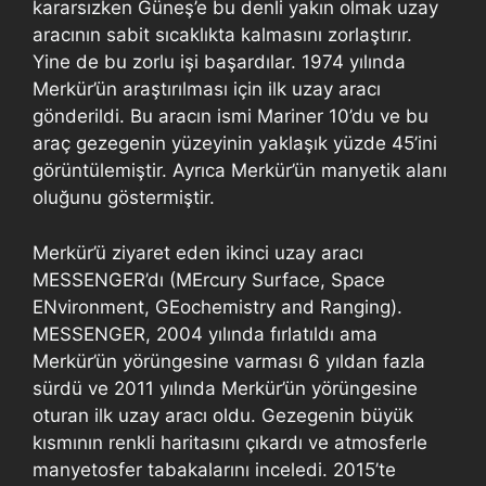
kararsızken Güneş’e bu denli yakın olmak uzay
aracının sabit sıcaklıkta kalmasını zorlaştırır.
Yine de bu zorlu işi başardılar. 1974 yılında
Merkür’ün araştırılması için ilk uzay aracı
gönderildi. Bu aracın ismi Mariner 10’du ve bu
araç gezegenin yüzeyinin yaklaşık yüzde 45’ini
görüntülemiştir. Ayrıca Merkür’ün manyetik alanı
oluğunu göstermiştir.
Merkür’ü ziyaret eden ikinci uzay aracı
MESSENGER’dı (MErcury Surface, Space
ENvironment, GEochemistry and Ranging).
MESSENGER, 2004 yılında fırlatıldı ama
Merkür’ün yörüngesine varması 6 yıldan fazla
sürdü ve 2011 yılında Merkür’ün yörüngesine
oturan ilk uzay aracı oldu. Gezegenin büyük
kısmının renkli haritasını çıkardı ve atmosferle
manyetosfer tabakalarını inceledi. 2015’te