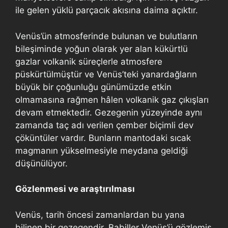
ile gelen yüklü parçacık akısına daima açıktır.
Venüs’ün atmosferinde bulunan ve bulutların
bileşiminde yoğun olarak yer alan kükürtlü
gazlar volkanik süreçlerle atmosfere
püskürtülmüştür ve Venüs’teki yanardağların
büyük bir çoğunluğu günümüzde etkin
olmamasına rağmen hâlen volkanik gaz çıkışları
devam etmektedir. Gezegenin yüzeyinde aynı
zamanda taç adı verilen çember biçimli dev
çöküntüler vardır. Bunların mantodaki sıcak
magmanın yükselmesiyle meydana geldiği
düşünülüyor.
Gözlenmesi ve araştırılması
Venüs, tarih öncesi zamanlardan bu yana
bilinen bir gezegendir. Babiller Venüs’ü gözlemiş