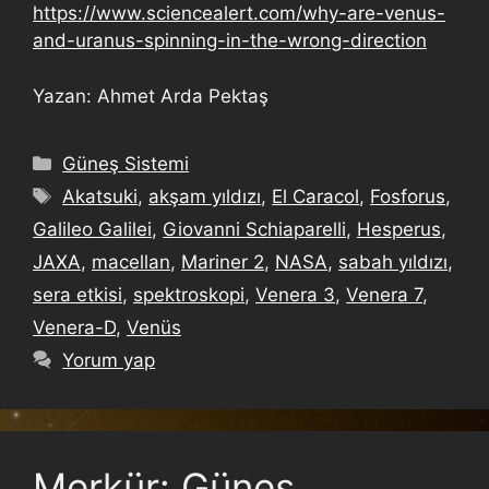
https://www.sciencealert.com/why-are-venus-
and-uranus-spinning-in-the-wrong-direction
Yazan: Ahmet Arda Pektaş
Güneş Sistemi
Akatsuki
,
akşam yıldızı
,
El Caracol
,
Fosforus
,
Galileo Galilei
,
Giovanni Schiaparelli
,
Hesperus
,
JAXA
,
macellan
,
Mariner 2
,
NASA
,
sabah yıldızı
,
sera etkisi
,
spektroskopi
,
Venera 3
,
Venera 7
,
Venera-D
,
Venüs
Yorum yap
Merkür: Güneş