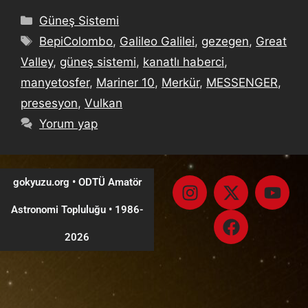
Güneş Sistemi
BepiColombo
,
Galileo Galilei
,
gezegen
,
Great
Valley
,
güneş sistemi
,
kanatlı haberci
,
manyetosfer
,
Mariner 10
,
Merkür
,
MESSENGER
,
presesyon
,
Vulkan
Yorum yap
gokyuzu.org • ODTÜ Amatör
Astronomi Topluluğu
•
1986-
2026