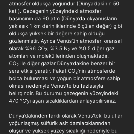
atmosfer oldukça yoğundur (Dünya’dakinin 50
katı). Gezegenin yüzeyindeki atmosfer
basıncının da 90 atm (Dünya’da okyanusların
yaklaşık 1 km derinliklerinde ölçülen değer) gibi
oldukça yüksek bir değere sahip olduğu
gözlenmiştir. Ayrıca Venüs’ün atmosferi oransal
olarak %96 CO
, %3.5 N
ve %0.5 diğer gaz
2
2
atomları ve moleküllerinden oluşmaktadır.
CO
ile diğer gazlar Dünya’dakine benzer bir
2
sera etkisi yaratır. Fakat CO
’nin atmosferde
2
bolca bulunması ve yoğun bir atmosfere sahip
olması nedeniyle Venüs’te bu fazlasıyla
belirgindir. Bu durumu gezegenin yüzeyindeki
470 °C’yi aşan sıcaklıklardan anlayabilirsiniz.
Dünya’dakinden farklı olarak Venüs’teki bulutlar
yoğunlaşmış sülfürik asit damlacıklarından
oluşur ve yüksek yüzey sıcaklığı nedeniyle bu