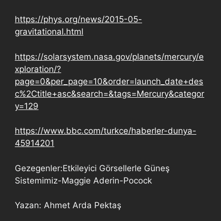
https://phys.org/news/2015-05-
gravitational.html
https://solarsystem.nasa.gov/planets/mercury/e
xploration/?
page=0&per_page=10&order=launch_date+des
c%2Ctitle+asc&search=&tags=Mercury&categor
y=129
https://www.bbc.com/turkce/haberler-dunya-
45914201
Gezegenler:Etkileyici Görsellerle Güneş
Sistemimiz-Maggie Aderin-Pocock
Yazan: Ahmet Arda Pektaş