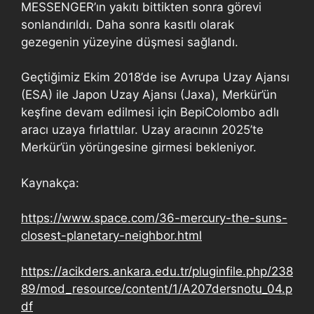
MESSENGER’ın yakıtı bittikten sonra görevi
sonlandırıldı. Daha sonra kasıtlı olarak
gezegenin yüzeyine düşmesi sağlandı.
Geçtiğimiz Ekim 2018’de ise Avrupa Uzay Ajansı
(ESA) ile Japon Uzay Ajansı (Jaxa), Merkür’ün
keşfine devam edilmesi için BepiColombo adlı
aracı uzaya fırlattılar. Uzay aracının 2025’te
Merkür’ün yörüngesine girmesi bekleniyor.
Kaynakça:
https://www.space.com/36-mercury-the-suns-
closest-planetary-neighbor.html
https://acikders.ankara.edu.tr/pluginfile.php/238
89/mod_resource/content/1/A207dersnotu_04.p
df