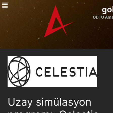
go
ODTÜ Amat
Uzay simülasyon