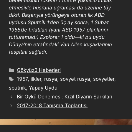
denemesinin roketin 1 metre yükselip infilak
etmesiyle hüsrana uğraması da üzerine tüy
dikti. Başarıyla yörüngeye oturan ilk ABD
uydusu Sputnik 1’den üç ay sonra, 1 Şubat
1958’de fırlatılan (yani ABD 1957 planlarını
tutturamadı) Explorer 1 oldu—ki bu uydu
Dünya’nın etrafındaki Van Allen kuşaklarının
tespitini sağladı.
Gökyüzü Haberleri
1957
,
ilkler
,
rusya
,
sovyet rusya
,
sovyetler
,
sputnik
,
Yapay Uydu
Bir Öykü Denemesi: Kızıl Diyarın Şarkıları
2017-2018 Tanışma Toplantısı