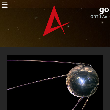
go
ODTÜ Amat