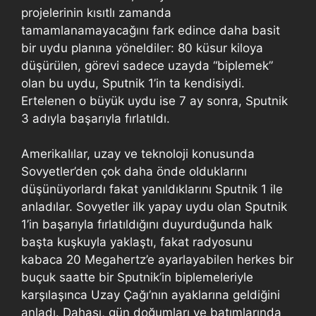
projelerinin kısıtlı zamanda
tamamlanamayacağını fark edince daha basit
bir uydu planına yöneldiler: 80 küsur kiloya
düşürülen, görevi sadece uzayda “biplemek”
olan bu uydu, Sputnik 1’in ta kendisiydi.
Ertelenen o büyük uydu ise 7 ay sonra, Sputnik
3 adıyla başarıyla fırlatıldı.
Amerikalılar, uzay ve teknoloji konusunda
Sovyetler’den çok daha önde olduklarını
düşünüyorlardı fakat yanıldıklarını Sputnik 1 ile
anladılar. Sovyetler ilk yapay uydu olan Sputnik
1’in başarıyla fırlatıldığını duyurduğunda halk
başta kuşkuyla yaklaştı, fakat radyosunu
kabaca 20 Megahertz’e ayarlayabilen herkes bir
buçuk saatte bir Sputnik’in biplemeleriyle
karşılaşınca Uzay Çağı’nın ayaklarına geldiğini
anladı. Dahası, gün doğumları ve batımlarında