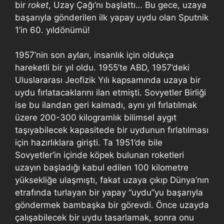
bir
roket
, Uzay Çağı’nı başlattı… Bu gece, uzaya
başarıyla gönderilen ilk yapay uydu olan Sputnik
1’in 60. yıldönümü!
1957’nin son ayları, insanlık için oldukça
hareketli bir yıl oldu. 1955’te ABD, 1957’deki
Uluslararası Jeofizik Yılı kapsamında uzaya bir
uydu fırlatacaklarını ilan etmişti. Sovyetler Birliği
ise bu ilandan geri kalmadı, aynı yıl fırlatılmak
üzere 200-300 kilogramlık bilimsel aygıt
taşıyabilecek kapasitede bir uydunun fırlatılması
için hazırlıklara girişti. Ta 1951’de bile
Sovyetler’in içinde köpek bulunan roketleri
uzayın başladığı kabul edilen 100 kilometre
yüksekliğe ulaşmıştı, fakat uzaya çıkıp Dünya’nın
etrafında turlayan bir yapay “uydu”yu başarıyla
göndermek bambaşka bir görevdi. Önce uzayda
çalışabilecek bir uydu tasarlamak, sonra onu