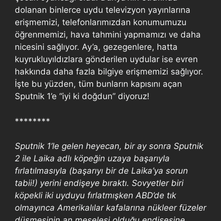
dolanan binlerce uydu televizyon yayınlarına
erişmemizi, telefonlarımızdan konumumuzu
öğrenmemizi, hava tahmini yapmamızı ve daha
nicesini sağlıyor. Ay’a, gezegenlere, hatta
kuyrukluyıldızlara gönderilen uydular ise evren
hakkında daha fazla bilgiye erişmemizi sağlıyor.
İşte bu yüzden, tüm bunların kapısını açan
Sputnik 1’e “iyi ki doğdun” diyoruz!
********
Sputnik 1’le gelen heyecan, bir ay sonra Sputnik
2 ile Laika adlı köpeğin uzaya başarıyla
fırlatılmasıyla (başarıyı bir de Laika’ya sorun
tabii!) yerini endişeye bıraktı. Sovyetler biri
köpekli iki uyduyu fırlatmışken ABD’de tık
olmayınca Amerikalılar kafalarına nükleer füzeler
düşmesinin an meselesi olduğu endişesine