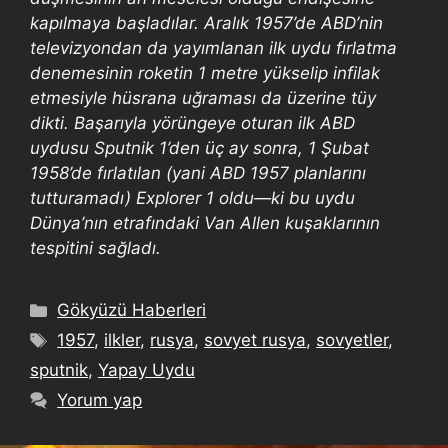
kapılmaya başladılar. Aralık 1957’de ABD’nin
televizyondan da yayımlanan ilk uydu fırlatma
denemesinin roketin 1 metre yükselip infilak
etmesiyle hüsrana uğraması da üzerine tüy
dikti. Başarıyla yörüngeye oturan ilk ABD
uydusu Sputnik 1’den üç ay sonra, 1 Şubat
1958’de fırlatılan (yani ABD 1957 planlarını
tutturamadı) Explorer 1 oldu—ki bu uydu
Dünya’nın etrafındaki Van Allen kuşaklarının
tespitini sağladı.
Gökyüzü Haberleri
1957
,
ilkler
,
rusya
,
sovyet rusya
,
sovyetler
,
sputnik
,
Yapay Uydu
Yorum yap