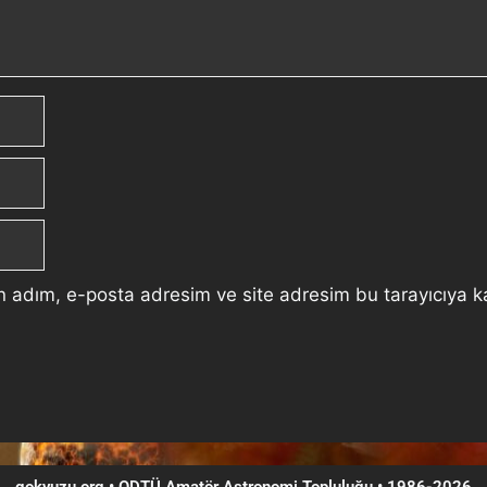
n adım, e-posta adresim ve site adresim bu tarayıcıya k
gokyuzu.org • ODTÜ Amatör Astronomi Topluluğu
•
1986-2026