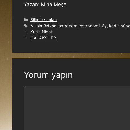
Yazan: Mina Meşe
Bilim İnsanları
Ali bin Rıdvan
,
astronom
,
astronomi
,
Ay
,
kadir
,
süpe
Yuri’s Night
GALAKSİLER
Yorum yapın