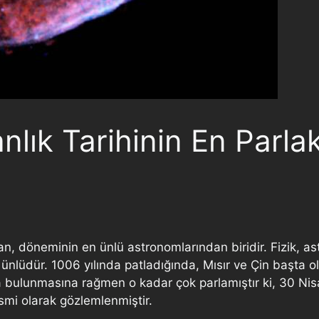
anlık Tarihinin En Parl
an, döneminin en ünlü astronomlarından biridir. Fizik, ast
a ünlüdür. 1006 yılında patladığında, Mısır ve Çin başta 
kta bulunmasına rağmen o kadar çok parlamıştır ki, 30 Ni
mi olarak gözlemlenmiştir.