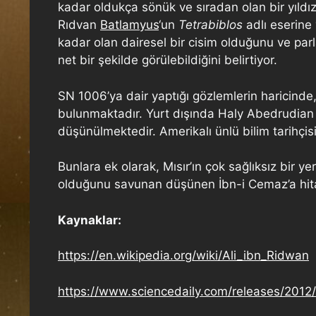
kadar oldukça sönük ve sıradan olan bir yıldızı
Rıdvan
Batlamyus
‘un
Tetrabiblos
adlı eserine 
kadar olan dairesel bir cisim olduğunu ve par
net bir şekilde görülebildiğini belirtiyor.
SN 1006’ya dair yaptığı gözlemlerin haricinde, 
bulunmaktadır. Yurt dışında Haly Abedrudian o
düşünülmektedir. Amerikalı ünlü bilim tarihçisi
Bunlara ek olarak, Mısır’ın çok sağlıksız bir y
olduğunu savunan düşünen İbn-i Cemaz’a hitabe
Kaynaklar:
https://en.wikipedia.org/wiki/Ali_ibn_Ridwan
https://www.sciencedaily.com/releases/201