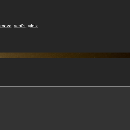
rnova
,
Venüs
,
yıldız