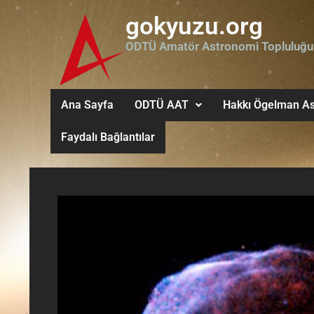
gokyuzu.org
ODTÜ Amatör Astronomi Topluluğu
Ana Sayfa
ODTÜ AAT
Hakkı Ögelman As
Faydalı Bağlantılar