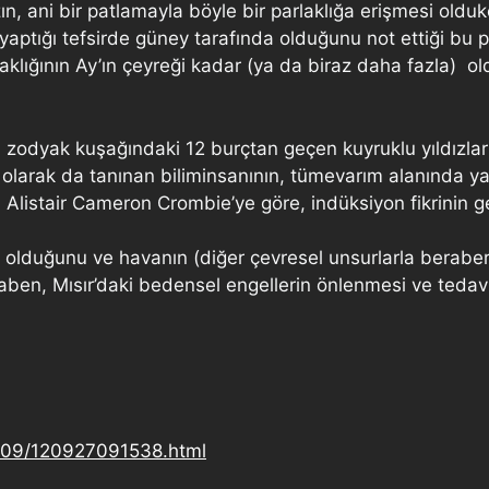
n, ani bir patlamayla böyle bir parlaklığa erişmesi olduk
yaptığı tefsirde güney tarafında olduğunu not ettiği bu 
laklığının Ay’ın çeyreği kadar (ya da biraz daha fazla)
zodyak kuşağındaki 12 burçtan geçen kuyruklu yıldızların 
larak da tanınan biliminsanının, tümevarım alanında yap
 Alistair Cameron Crombie’ye göre, indüksiyon fikrinin ge
er olduğunu ve havanın (diğer çevresel unsurlarla beraber
n, Mısır’daki bedensel engellerin önlenmesi ve tedavisi
2/09/120927091538.html