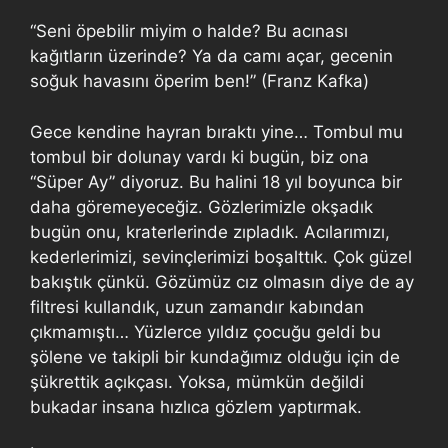
“Seni öpebilir miyim o halde? Bu acınası
kağıtların üzerinde? Ya da camı açar, gecenin
soğuk havasını öperim ben!” (Franz Kafka)
Gece kendine hayran bıraktı yine… Tombul mu
tombul bir dolunay vardı ki bugün, biz ona
“Süper Ay” diyoruz. Bu halini 18 yıl boyunca bir
daha göremeyeceğiz. Gözlerimizle okşadık
bugün onu, kraterlerinde zıpladık. Acılarımızı,
kederlerimizi, sevinçlerimizi boşalttık. Çok güzel
bakıştık çünkü. Gözümüz cız olmasın diye de ay
filtresi kullandık, uzun zamandır kabından
çıkmamıştı… Yüzlerce yıldız çocuğu geldi bu
şölene ve takipli bir kundağımız olduğu için de
şükrettik açıkçası. Yoksa, mümkün değildi
bukadar insana hızlıca gözlem yaptırmak.