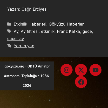
Yazan: Çağrı Erciyes
Etkinlik Haberleri
,
Gökyüzü Haberleri
Ay
,
Ay filtresi
,
etkinlik
,
Franz Kafka
,
gece
,
süper ay
Yorum yap
gokyuzu.org • ODTÜ Amatör
Astronomi Topluluğu
•
1986-
2026