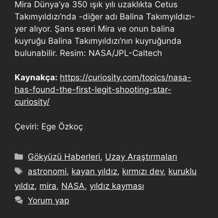
Mira Dünya’ya 350 ışık yılı uzaklıkta Cetus
Takımyıldızı’nda -diğer adı Balina Takımyıldızı-
yer alıyor. Şans eseri Mira ve onun balina
kuyruğu Balina Takımyıldızı’nın kuyruğunda
bulunabilir. Resim: NASA/JPL-Caltech
Kaynakça:
https://curiosity.com/topics/nasa-
has-found-the-first-legit-shooting-star-
curiosity/
Çeviri: Ege Özkoç
Gökyüzü Haberleri
,
Uzay Araştırmaları
astronomi
,
kayan yıldız
,
kırmızı dev
,
kuruklu
yıldız
,
mira
,
NASA
,
yıldız kayması
Yorum yap