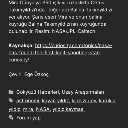
Mira Dünya’ya 350 ışık yılı uzaklıkta Cetus
Takımyıldızı’nda -diğer adı Balina Takımyıldızı-
yer alıyor. Şans eseri Mira ve onun balina
kuyruğu Balina Takımyıldızı’nın kuyruğunda
bulunabilir. Resim: NASA/JPL-Caltech
Kaynakça:
https://curiosity.com/topics/nasa-
has-found-the-first-legit-shooting-star-
curiosity/
Çeviri: Ege Özkoç
Gökyüzü Haberleri
,
Uzay Araştırmaları
astronomi
,
kayan yıldız
,
kırmızı dev
,
kuruklu
yıldız
,
mira
,
NASA
,
yıldız kayması
Yorum yap