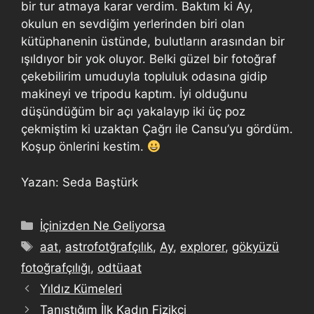
bir tur atmaya karar verdim. Baktım ki Ay,
okulun en sevdiğim yerlerinden biri olan
kütüphanenin üstünde, bulutların arasından bir
ışıldıyor bir yok oluyor. Belki güzel bir fotoğraf
çekebilirim umuduyla topluluk odasına gidip
makineyi ve tripodu kaptım. İyi olduğunu
düşündüğüm bir açı yakalayıp iki üç poz
çekmiştim ki uzaktan Çağrı ile Cansu’yu gördüm.
Koşup önlerini kestim.
Yazan: Seda Baştürk
İçinizden Ne Geliyorsa
aat
,
astrofotğrafçılık
,
Ay
,
explorer
,
gökyüzü
fotoğrafçılığı
,
odtüaat
Yıldız Kümeleri
Tanıştığım İlk Kadın Fizikçi