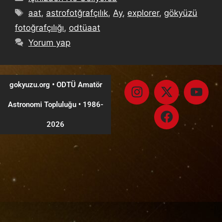
aat
,
astrofotğrafçılık
,
Ay
,
explorer
,
gökyüzü
fotoğrafçılığı
,
odtüaat
Yorum yap
gokyuzu.org • ODTÜ Amatör
Astronomi Topluluğu
•
1986-
2026