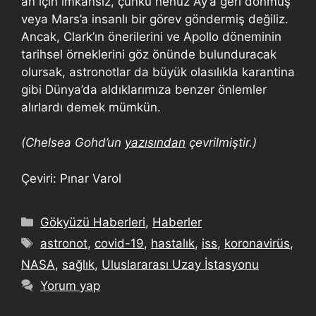
an için imkansız, çünkü henüz Ay’a geri dönmüş
veya Mars’a insanlı bir görev göndermiş değiliz.
Ancak, Clark’ın önerilerini ve Apollo döneminin
tarihsel örneklerini göz önünde bulunduracak
olursak, astronotlar da büyük olasılıkla karantina
gibi Dünya’da aldıklarımıza benzer önlemler
alırlardı demek mümkün.
(Chelsea Gohd’un
yazısından
çevrilmiştir.)
Çeviri: Pınar Varol
Gökyüzü Haberleri
,
Haberler
astronot
,
covid-19
,
hastalık
,
iss
,
koronavirüs
,
NASA
,
sağlık
,
Uluslararası Uzay İstasyonu
Yorum yap