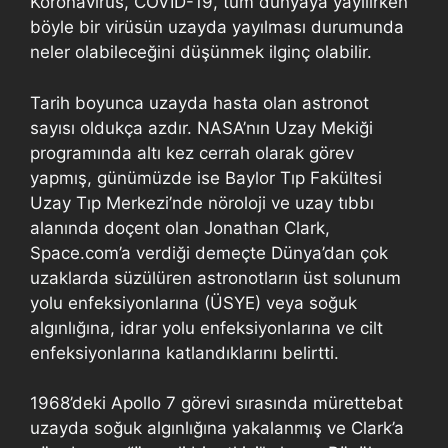
Koronavirüs, COVID-19, tüm dünyaya yayılırken
böyle bir virüsün uzayda yayılması durumunda
neler olabileceğini düşünmek ilginç olabilir.
Tarih boyunca uzayda hasta olan astronot
sayısı oldukça azdır. NASA’nın Uzay Mekiği
programında altı kez cerrah olarak görev
yapmış, günümüzde ise Baylor Tıp Fakültesi
Uzay Tıp Merkezi’nde nöroloji ve uzay tıbbı
alanında doçent olan Jonathan Clark,
Space.com’a verdiği demeçte Dünya’dan çok
uzaklarda süzülüren astronotların üst solunum
yolu enfeksiyonlarına (ÜSYE) veya soğuk
algınlığına, idrar yolu enfeksiyonlarına ve cilt
enfeksiyonlarına katlandıklarını belirtti.
1968’deki Apollo 7 görevi sırasında mürettebat
uzayda soğuk algınlığına yakalanmış ve Clark’a