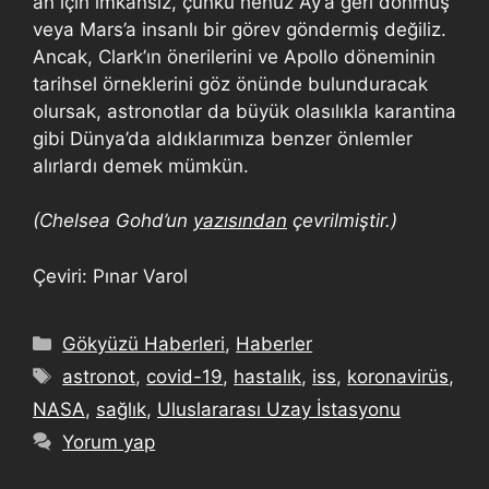
an için imkansız, çünkü henüz Ay’a geri dönmüş
veya Mars’a insanlı bir görev göndermiş değiliz.
Ancak, Clark’ın önerilerini ve Apollo döneminin
tarihsel örneklerini göz önünde bulunduracak
olursak, astronotlar da büyük olasılıkla karantina
gibi Dünya’da aldıklarımıza benzer önlemler
alırlardı demek mümkün.
(Chelsea Gohd’un
yazısından
çevrilmiştir.)
Çeviri: Pınar Varol
Gökyüzü Haberleri
,
Haberler
astronot
,
covid-19
,
hastalık
,
iss
,
koronavirüs
,
NASA
,
sağlık
,
Uluslararası Uzay İstasyonu
Yorum yap