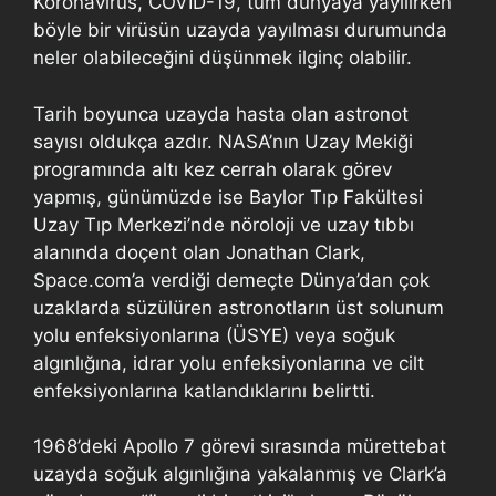
Koronavirüs, COVID-19, tüm dünyaya yayılırken
böyle bir virüsün uzayda yayılması durumunda
neler olabileceğini düşünmek ilginç olabilir.
Tarih boyunca uzayda hasta olan astronot
sayısı oldukça azdır. NASA’nın Uzay Mekiği
programında altı kez cerrah olarak görev
yapmış, günümüzde ise Baylor Tıp Fakültesi
Uzay Tıp Merkezi’nde nöroloji ve uzay tıbbı
alanında doçent olan Jonathan Clark,
Space.com’a verdiği demeçte Dünya’dan çok
uzaklarda süzülüren astronotların üst solunum
yolu enfeksiyonlarına (ÜSYE) veya soğuk
algınlığına, idrar yolu enfeksiyonlarına ve cilt
enfeksiyonlarına katlandıklarını belirtti.
1968’deki Apollo 7 görevi sırasında mürettebat
uzayda soğuk algınlığına yakalanmış ve Clark’a