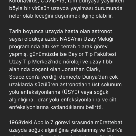
Koronavirüs, COVID-19, tüm dünyaya yayılırken
böyle bir virüsün uzayda yayılması durumunda
neler olabileceğini düşünmek ilginç olabilir.
Tarih boyunca uzayda hasta olan astronot
sayısı oldukça azdır. NASA’nın Uzay Mekiği
programında altı kez cerrah olarak görev
yapmış, günümüzde ise Baylor Tıp Fakültesi
Uzay Tıp Merkezi’nde nöroloji ve uzay tıbbı
alanında doçent olan Jonathan Clark,
Space.com’a verdiği demeçte Dünya’dan çok
uzaklarda süzülüren astronotların üst solunum
yolu enfeksiyonlarına (ÜSYE) veya soğuk
algınlığına, idrar yolu enfeksiyonlarına ve cilt
enfeksiyonlarına katlandıklarını belirtti.
1968’deki Apollo 7 görevi sırasında mürettebat
uzayda soğuk algınlığına yakalanmış ve Clark’a