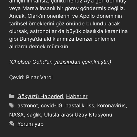
an için imkansız, çünkü henüz Ay’a geri dönmüş
veya Mars’a insanlı bir görev göndermiş değiliz.
Ancak, Clark’ın önerilerini ve Apollo döneminin
tarihsel örneklerini göz önünde bulunduracak
olursak, astronotlar da büyük olasılıkla karantina
gibi Dünya’da aldıklarımıza benzer önlemler
alırlardı demek mümkün.
(Chelsea Gohd’un
yazısından
çevrilmiştir.)
Çeviri: Pınar Varol
Gökyüzü Haberleri
,
Haberler
astronot
,
covid-19
,
hastalık
,
iss
,
koronavirüs
,
NASA
,
sağlık
,
Uluslararası Uzay İstasyonu
Yorum yap